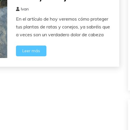
Ivan
6
En el artículo de hoy veremos cómo proteger
junio,
2024
tus plantas de ratas y conejos, ya sabréis que
a veces son un verdadero dolor de cabeza
Leer más