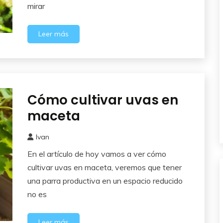
mirar
Leer más
Cómo cultivar uvas en
Sin
categoría
maceta
Ivan
9
En el artículo de hoy vamos a ver cómo
julio,
2026
cultivar uvas en maceta, veremos que tener
una parra productiva en un espacio reducido
no es
Leer más