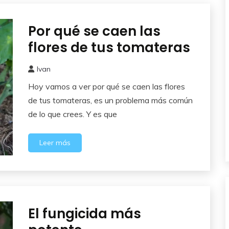
Por qué se caen las
Abonos y
Remedios
flores de tus tomateras
Ivan
4
Hoy vamos a ver por qué se caen las flores
junio,
2026
de tus tomateras, es un problema más común
de lo que crees. Y es que
Leer más
El fungicida más
Abonos y
Remedios