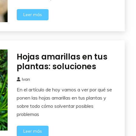
Leer más
Hojas amarillas en tus
Abonos y
Remedios
plantas: soluciones
Ivan
23
En el artículo de hoy vamos a ver por qué se
abril,
2026
ponen las hojas amarillas en tus plantas y
sobre todo cómo solventar posibles
problemas
Leer más