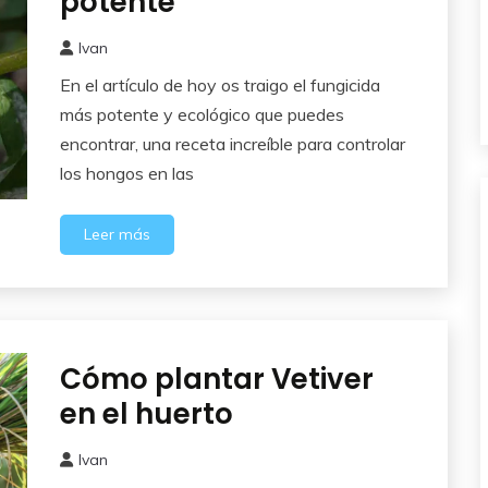
potente
Ivan
29
En el artículo de hoy os traigo el fungicida
mayo,
2026
más potente y ecológico que puedes
encontrar, una receta increíble para controlar
los hongos en las
Leer más
Cómo plantar Vetiver
Como
Sembrar
en el huerto
o
Plantar
Ivan
14