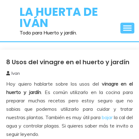
Saltar
LA HUERTA DE
al
IVÁN
contenido
Todo para Huerto y jardín.
8 Usos del vinagre en el huerto y jardín
Cuidados
del
Ivan
Huerto
19
Hoy quiero hablarte sobre los usos del
vinagre en el
agosto,
2017
huerto y jardín
. Es común utilizarlo en la cocina para
preparar muchas recetas pero estoy seguro que no
sabias que podemos utilizarlo para cuidar y tratar
nuestras plantas. También es muy útil para
bajar
la cal del
agua y controlar plagas. Si quieres saber más te invito a
seguir leyendo.