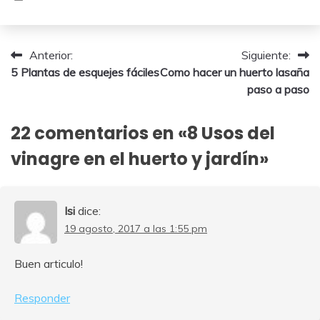
22
enero,
2026
Navegación
Anterior:
Siguiente:
5 Plantas de esquejes fáciles
Como hacer un huerto lasaña
de
paso a paso
entradas
22 comentarios en «
8 Usos del
vinagre en el huerto y jardín
»
Isi
dice:
19 agosto, 2017 a las 1:55 pm
Buen articulo!
Responder