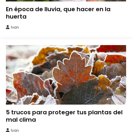
Cuidados
En época de lluvia, que hacer en la
del
huerta
Huerto
Ivan
12
marzo,
2026
Cuidados
5 trucos para proteger tus plantas del
del
mal clima
Huerto
Ivan