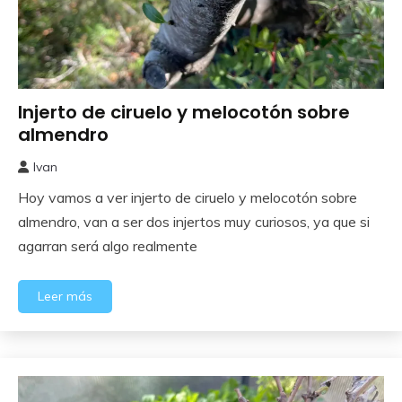
Injerto de ciruelo y melocotón sobre
Frutales
almendro
Ivan
18
Hoy vamos a ver injerto de ciruelo y melocotón sobre
abril,
2024
almendro, van a ser dos injertos muy curiosos, ya que si
agarran será algo realmente
Leer más