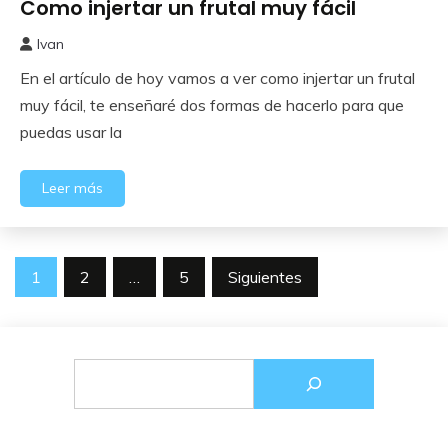
Como injertar un frutal muy fácil
Frutales
Ivan
21
En el artículo de hoy vamos a ver como injertar un frutal
marzo,
2024
muy fácil, te enseñaré dos formas de hacerlo para que
puedas usar la
Leer más
Paginación
1
2
…
5
Siguientes
de
entradas