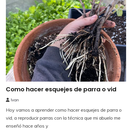
Como hacer esquejes de parra o vid
Frutales
Ivan
11
Hoy vamos a aprender como hacer esquejes de parra o
abril,
2024
vid, a reproducir parras con la técnica que mi abuelo me
enseñó hace años y