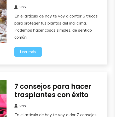
Ivan
22
En el artículo de hoy te voy a contar 5 trucos
enero,
2026
para proteger tus plantas del mal clima.
Podemos hacer cosas simples, de sentido
común
Leer más
7 consejos para hacer
Cuidados
del
trasplantes con éxito
Huerto
Ivan
11
En el artículo de hoy te voy a dar 7 consejos
diciembre,