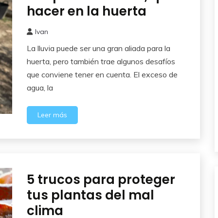
del
hacer en la huerta
Huerto
Ivan
12
La lluvia puede ser una gran aliada para la
marzo,
2026
huerta, pero también trae algunos desafíos
que conviene tener en cuenta. El exceso de
agua, la
Leer más
5 trucos para proteger
Cuidados
del
tus plantas del mal
Huerto
clima