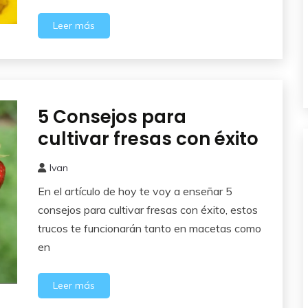
Leer más
5 Consejos para
Cuidados
del
cultivar fresas con éxito
Huerto
Ivan
23
En el artículo de hoy te voy a enseñar 5
octubre,
2025
consejos para cultivar fresas con éxito, estos
trucos te funcionarán tanto en macetas como
en
Leer más