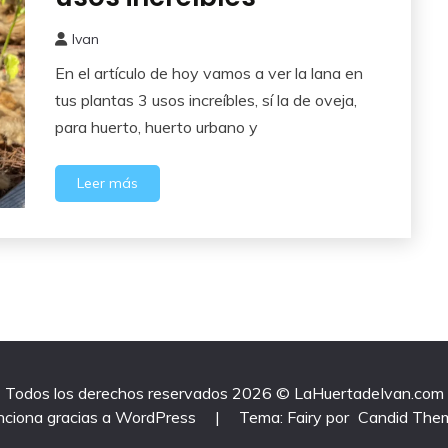
Huerto
Ivan
5
En el artículo de hoy vamos a ver la lana en
septiembre,
2024
tus plantas 3 usos increíbles, sí la de oveja,
para huerto, huerto urbano y
Leer más
Todos los derechos reservados 2026 © LaHuertadeIvan.com
nciona gracias a WordPress
|
Tema: Fairy por
Candid The