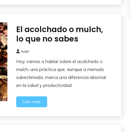
El acolchado o mulch,
Cuidados
del
lo que no sabes
Huerto
Ivan
22
Hoy vamos a hablar sobre el acolchado o
mayo,
2025
mulch, una práctica que, aunque a menudo
subestimada, marca una diferencia abismal
en la salud y productividad
Leer más