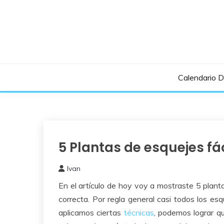
Saltar
al
contenido
Calendario 
5 Plantas de esquejes fá
Experimentos
Ivan
12
En el artículo de hoy voy a mostraste 5 plan
agosto,
2017
correcta. Por regla general casi todos los es
aplicamos ciertas
técnicas
, podemos lograr q