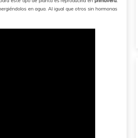
al para este tipo de planta es reproducirla en
primavera.
mergiéndolos en agua. Al igual que otros sin hormonas