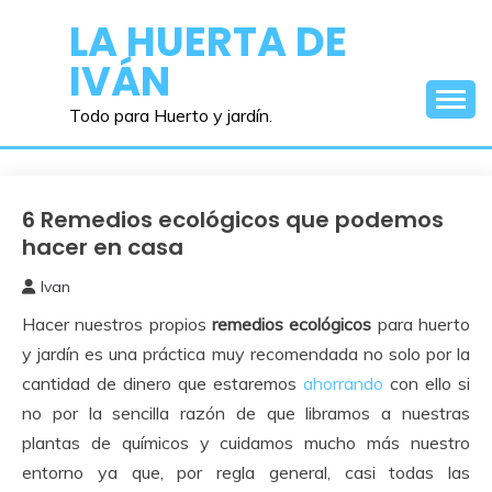
Saltar
LA HUERTA DE
al
IVÁN
contenido
Todo para Huerto y jardín.
6 Remedios ecológicos que podemos
Abonos y
Remedios
hacer en casa
Ivan
23
Hacer nuestros propios
remedios ecológicos
para huerto
octubre,
2017
y jardín es una práctica muy recomendada no solo por la
cantidad de dinero que estaremos
ahorrando
con ello si
no por la sencilla razón de que libramos a nuestras
plantas de químicos y cuidamos mucho más nuestro
entorno ya que, por regla general, casi todas las