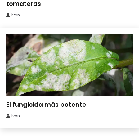
tomateras
Ivan
4
junio,
2026
Abonos y
El fungicida más potente
Remedios
Ivan
29
mayo,
2026