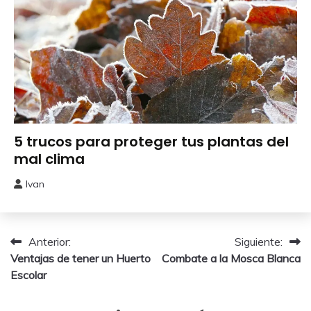
Cuidados
5 trucos para proteger tus plantas del
del
mal clima
Huerto
Ivan
22
enero,
2026
Navegación
Anterior:
Siguiente:
Ventajas de tener un Huerto
Combate a la Mosca Blanca
de
Escolar
entradas