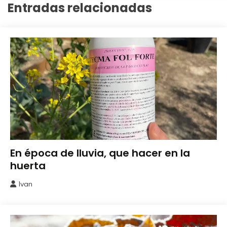
Entradas relacionadas
Cuidados
En época de lluvia, que hacer en la
del
huerta
Huerto
Ivan
12
marzo,
2026