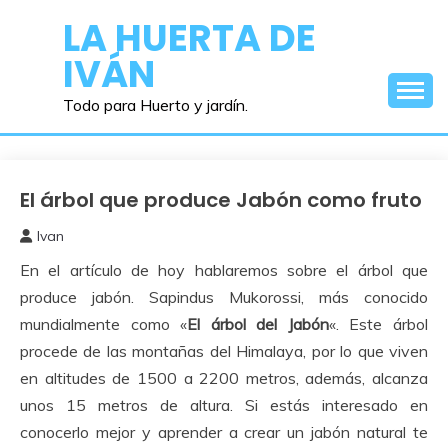
Saltar
LA HUERTA DE
al
IVÁN
contenido
Todo para Huerto y jardín.
El árbol que produce Jabón como fruto
Cuidados
del
Ivan
Huerto
6
En el artículo de hoy hablaremos sobre el árbol que
enero,
2017
produce jabón. Sapindus Mukorossi, más conocido
mundialmente como «
El árbol del Jabón
«. Este árbol
procede de las montañas del Himalaya, por lo que viven
en altitudes de 1500 a 2200 metros, además, alcanza
unos 15 metros de altura. Si estás interesado en
conocerlo mejor y aprender a crear un jabón natural te