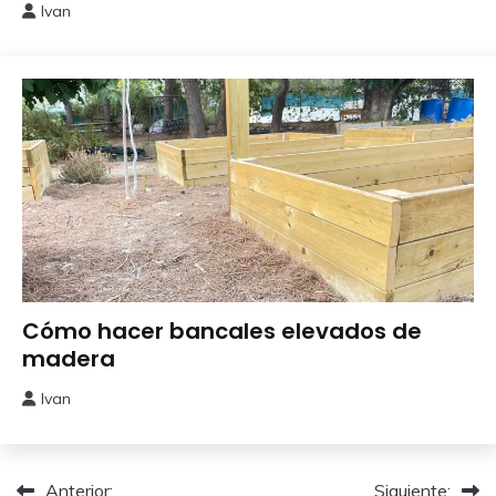
Ivan
27
enero,
2026
Bricolaje
Cómo hacer bancales elevados de
madera
Ivan
5
septiembre,
2025
Navegación
Anterior:
Siguiente: