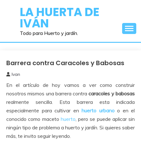
Saltar
LA HUERTA DE
al
IVÁN
contenido
Todo para Huerto y jardín.
Barrera contra Caracoles y Babosas
Bricolaje
Ivan
4
En el artículo de hoy vamos a ver como construir
abril,
2019
nosotros mismos una barrera contra
caracoles y babosas
realmente sencilla. Esta barrera esta indicada
especialmente para cultivar en
huerto urbano
o en el
conocido como maceto
huerto
, pero se puede aplicar sin
ningún tipo de problema a huerto y jardín. Si quieres saber
más, te invito seguir leyendo.