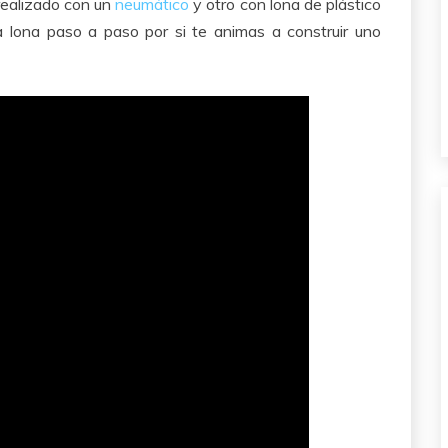
realizado con un
neumático
y otro con lona de plástico
a lona paso a paso por si te animas a construir uno