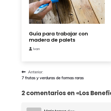
Bricolaje
Guía para trabajar con
madera de palets
Ivan
27
enero,
2026
Navegación
Anterior:
7 frutas y verduras de formas raras
de
entradas
2 comentarios en «
Los Benefi
Maria teresa
dice: