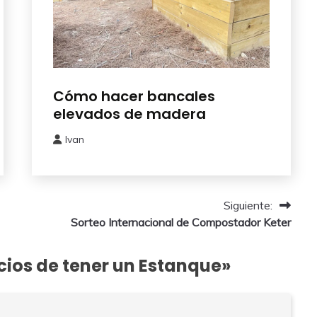
Bricolaje
Cómo hacer bancales
elevados de madera
Ivan
5
septiembre,
2025
Siguiente:
Sorteo Internacional de Compostador Keter
cios de tener un Estanque
»