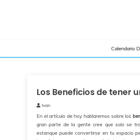
Saltar
al
contenido
Calendario 
Los Beneficios de tener 
Bricolaje
Ivan
23
En el artículo de hoy hablaremos sobre los
ben
enero,
2017
gran parte de la gente cree que solo se t
estanque puede convertirse en tu espacio pe