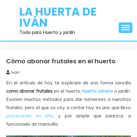
Saltar
LA HUERTA DE
al
IVÁN
contenido
Todo para Huerto y jardín.
Cómo abonar frutales en el huerto
Cuidados
del
Ivan
Huerto
13
En el artículo de hoy te explicare de una forma sencilla
diciembre,
2018
como abonar frutales
en el huerto,
huerto urbano
o jardín.
Existen muchos métodos para dar nutrientes a nuestros
frutales, pero el que os voy a contar hoy es uno que llevo
practicando un año
, y por simple que parezca, a
funcionado de maravilla.