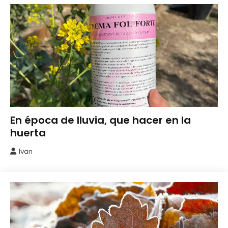
Cuidados
En época de lluvia, que hacer en la
del
huerta
Huerto
Ivan
12
marzo,
2026