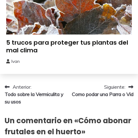
Cuidados
5 trucos para proteger tus plantas del
del
mal clima
Huerto
Ivan
22
enero,
2026
Navegación
Anterior:
Siguiente:
Todo sobre la Vermiculita y
Como podar una Parra o Vid
de
su usos
entradas
Un comentario en «
Cómo abonar
frutales en el huerto
»