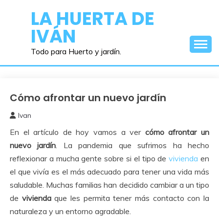
Saltar
LA HUERTA DE
al
IVÁN
contenido
Todo para Huerto y jardín.
Cómo afrontar un nuevo jardín
Jardinería
Ivan
25
En el artículo de hoy vamos a ver
cómo afrontar un
septiembre,
2021
nuevo jardín
. La pandemia que sufrimos ha hecho
reflexionar a mucha gente sobre si el tipo de
vivienda
en
el que vivía es el más adecuado para tener una vida más
saludable. Muchas familias han decidido cambiar a un tipo
de
vivienda
que les permita tener más contacto con la
naturaleza y un entorno agradable.