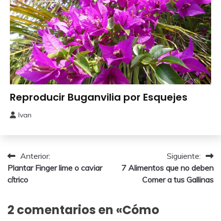
Jardinería
Reproducir Buganvilia por Esquejes
Ivan
4
octubre,
2018
Navegación
Anterior:
Siguiente:
Plantar Finger lime o caviar
7 Alimentos que no deben
de
cítrico
Comer a tus Gallinas
entradas
2 comentarios en «
Cómo