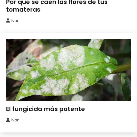
Por qué se caen las flores de tus
Remedios
tomateras
Ivan
4
junio,
2026
Abonos y
El fungicida más potente
Remedios
Ivan
29
mayo,