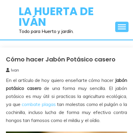
Saltar
LA HUERTA DE
al
IVÁN
contenido
Todo para Huerto y jardín.
Cómo hacer Jabón Potásico casero
Abonos y
Remedios
Ivan
24
En el artículo de hoy quiero enseñarte cómo hacer
Jabón
noviembre,
2017
potásico casero
de una forma muy sencilla. El jabón
potásico es muy útil si practicas la agricultura ecológica,
ya que
combate plagas
tan molestas como el pulgón o la
cochinilla, incluso lucha de forma muy efectiva contra
hongos tan famosos como el mildiu y el oídio.