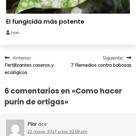
Abonos y
El fungicida más potente
Remedios
Ivan
29
mayo,
2026
Navegación
Anterior:
Siguiente:
Fertilizantes caseros y
7 Remedios contra babosas
de
ecológicos
entradas
6 comentarios en «
Como hacer
purin de ortigas
»
Pilar
dice:
22 mayo, 2017 a las 10:58 pm