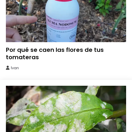
Abonos y
Por qué se caen las flores de tus
Remedios
tomateras
Ivan
4
junio,
2026