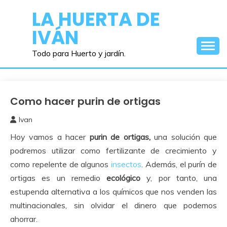
Saltar
LA HUERTA DE
al
IVÁN
contenido
Todo para Huerto y jardín.
Como hacer purin de ortigas
Abonos y
Remedios
Ivan
8
Hoy vamos a hacer
purin de ortigas
,
una solución que
diciembre,
2015
podremos utilizar como fertilizante de crecimiento y
como repelente de algunos
insectos
. Además, el purín de
ortigas es un remedio
ecológico
y, por tanto, una
estupenda alternativa a los químicos que nos venden las
multinacionales, sin olvidar el dinero que podemos
ahorrar.