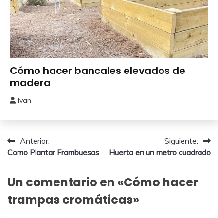
Bricolaje
Cómo hacer bancales elevados de
madera
Ivan
5
septiembre,
2025
Navegación
Anterior:
Siguiente:
Como Plantar Frambuesas
Huerta en un metro cuadrado
de
entradas
Un comentario en «
Cómo hacer
trampas cromáticas
»