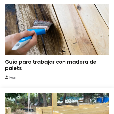
Bricolaje
Guía para trabajar con madera de
palets
Ivan
27
enero,
2026