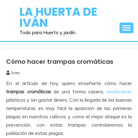
Saltar
LA HUERTA DE
al
IVÁN
contenido
Todo para Huerto y jardín.
Cómo hacer trampas cromáticas
Bricolaje
Ivan
6
En el artículo de hoy quiero enseñarte cómo hacer
marzo,
2017
trampas cromáticas
de una forma casera,
reutilizando
plásticos y sin gastar dinero. Con la llegada de las buenas
temperaturas es muy fácil la aparición de las primeras
plagas en nuestros cultivos y, como el mejor ataque es la
prevención, con estas trampas controlaremos la
población de estas plagas.