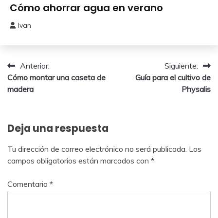
Huerto
Cómo ahorrar agua en verano
Ivan
24
julio,
2025
Navegación
Anterior:
Siguiente:
Cómo montar una caseta de
Guía para el cultivo de
de
madera
Physalis
entradas
Deja una respuesta
Tu dirección de correo electrónico no será publicada.
Los
campos obligatorios están marcados con
*
Comentario
*