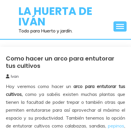
Saltar
LA HUERTA DE
al
IVÁN
contenido
Todo para Huerto y jardín.
Como hacer un arco para entutorar
Huerto
tus cultivos
Ivan
6
Hoy veremos como hacer un
arco para entutorar tus
agosto,
2019
cultivos,
como ya sabéis existen muchas plantas que
tienen la facultad de poder trepar o también otras que
permiten entutorarse para así aprovechar al máximo el
espacio y su productividad. También tenemos la opción
de entutorar cultivos como calabazas, sandias,
pepinos
,