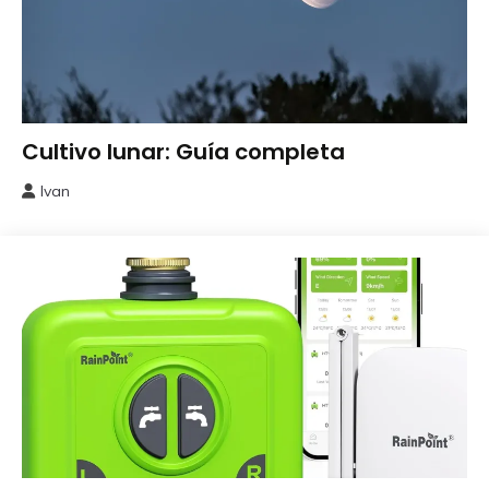
Huerto
Cultivo lunar: Guía completa
Ivan
7
octubre,
2025