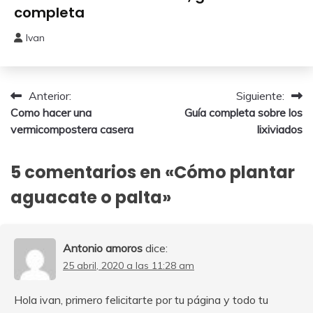
Sembrar
completa
o
Plantar
Ivan
20
noviembre,
2025
Navegación
Anterior:
Siguiente:
Como hacer una
Guía completa sobre los
de
vermicompostera casera
lixiviados
entradas
5 comentarios en «
Cómo plantar
aguacate o palta
»
Antonio amoros
dice:
25 abril, 2020 a las 11:28 am
Hola ivan, primero felicitarte por tu página y todo tu