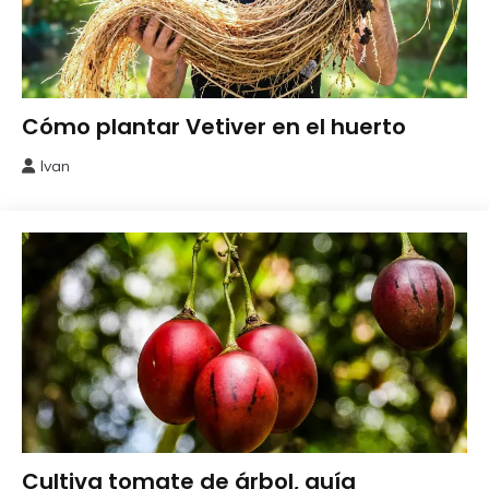
Como
Cómo plantar Vetiver en el huerto
Sembrar
o
Ivan
14
Plantar
mayo,
2026
Como
Cultiva tomate de árbol, guía