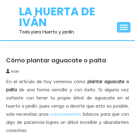
Saltar
LA HUERTA DE
al
IVÁN
contenido
Todo para Huerto y jardín.
Cómo plantar aguacate o palta
Como
Sembrar
Ivan
o
13
Plantar
En el artículo de hoy veremos cómo
plantar aguacate o
febrero,
2020
palta
de una forma sencilla y con éxito. Si alguna vez
soñaste con tener tu propio árbol de aguacate en el
huerto o jardín, pues vengo a decirte que esto es posible,
solo necesitas unos
conocimientos
básicos para que con
algo de paciencia logres un árbol increíble y abundantes
cosechas.