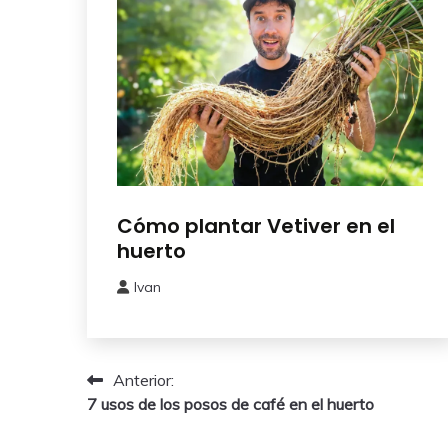
Como
Cómo plantar Vetiver en el
Sembrar
huerto
o
Plantar
Ivan
14
mayo,
2026
Navegación
Anterior:
7 usos de los posos de café en el huerto
de