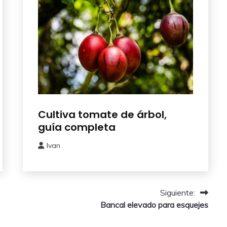
Como
Cultiva tomate de árbol,
Sembrar
guía completa
o
Plantar
Ivan
20
noviembre,
2025
Siguiente:
Bancal elevado para esquejes