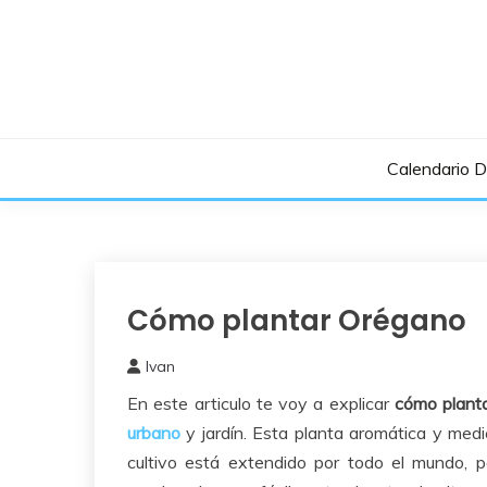
Saltar
al
contenido
Calendario 
Cómo plantar Orégano
Como
Sembrar
o
Ivan
Plantar
26
En este articulo te voy a explicar
cómo plant
diciembre,
2019
urbano
y jardín. Esta planta aromática y medi
cultivo está extendido por todo el mundo, 