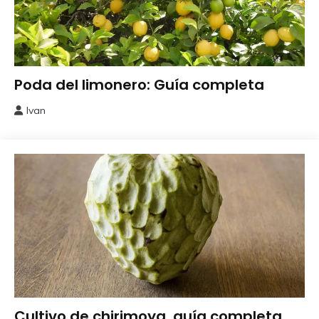
Frutales
Poda del limonero: Guía completa
Ivan
6
diciembre,
2025
Frutales
Cultivo de chirimoya, guía completa