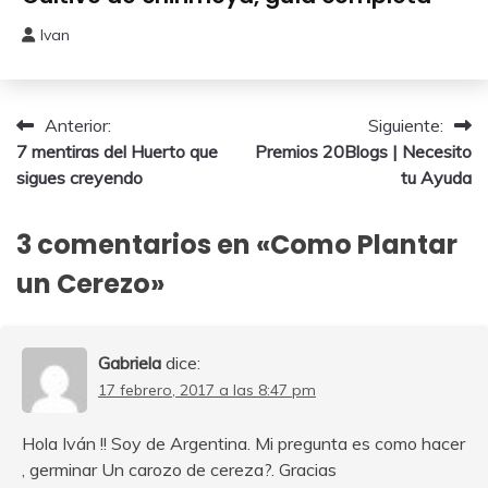
Ivan
25
agosto,
2025
Navegación
Anterior:
Siguiente:
7 mentiras del Huerto que
Premios 20Blogs | Necesito
de
sigues creyendo
tu Ayuda
entradas
3 comentarios en «
Como Plantar
un Cerezo
»
Gabriela
dice:
17 febrero, 2017 a las 8:47 pm
Hola Iván !! Soy de Argentina. Mi pregunta es como hacer
, germinar Un carozo de cereza?. Gracias