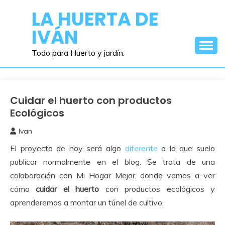
Saltar
LA HUERTA DE
al
IVÁN
contenido
Todo para Huerto y jardín.
Cuidar el huerto con productos
Cuidados
del
Ecológicos
Huerto
Ivan
16
El proyecto de hoy será algo
diferente
a lo que suelo
noviembre,
2017
publicar normalmente en el blog. Se trata de una
colaboración con Mi Hogar Mejor, donde vamos a ver
cómo
cuidar el huerto
con productos ecológicos y
aprenderemos a montar un túnel de cultivo.