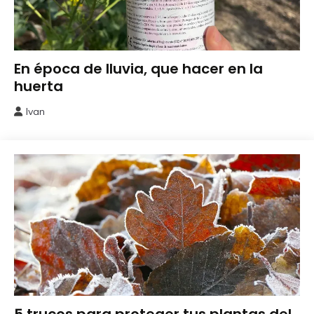
Cuidados
En época de lluvia, que hacer en la
del
huerta
Huerto
Ivan
12
marzo,
2026
Cuidados
5 trucos para proteger tus plantas del