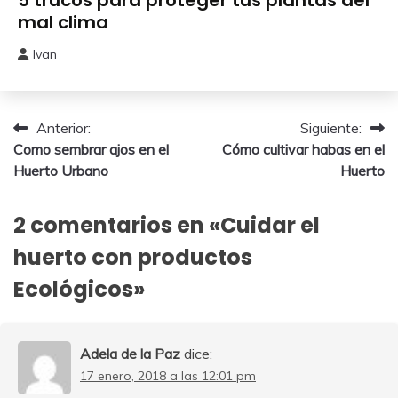
del
mal clima
Huerto
Ivan
22
enero,
2026
Navegación
Anterior:
Siguiente:
Como sembrar ajos en el
Cómo cultivar habas en el
de
Huerto Urbano
Huerto
entradas
2 comentarios en «
Cuidar el
huerto con productos
Ecológicos
»
Adela de la Paz
dice:
17 enero, 2018 a las 12:01 pm