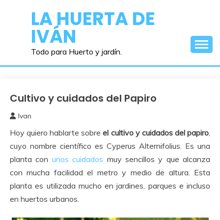
Saltar
LA HUERTA DE
al
IVÁN
contenido
Todo para Huerto y jardín.
Cultivo y cuidados del Papiro
Cuidados
del
Ivan
Huerto
3
Hoy quiero hablarte sobre
el cultivo y cuidados del papiro
,
mayo,
2017
cuyo nombre científico es Cyperus Alternifolius. Es una
planta con
unos cuidados
muy sencillos y que alcanza
con mucha facilidad el metro y medio de altura. Esta
planta es utilizada mucho en jardines, parques e incluso
en huertos urbanos.