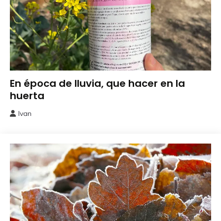
Cuidados
En época de lluvia, que hacer en la
del
huerta
Huerto
Ivan
12
marzo,
2026