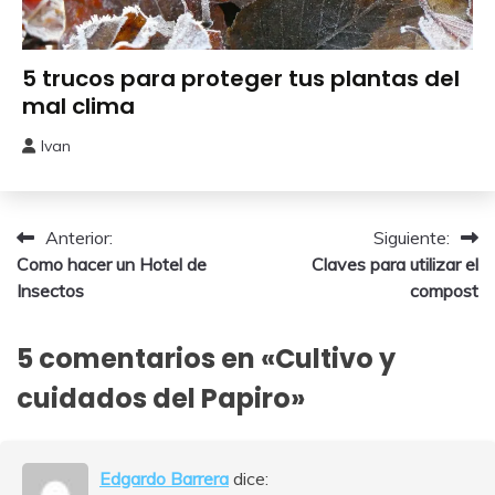
Cuidados
5 trucos para proteger tus plantas del
del
mal clima
Huerto
Ivan
22
enero,
2026
Navegación
Anterior:
Siguiente:
Como hacer un Hotel de
Claves para utilizar el
de
Insectos
compost
entradas
5 comentarios en «
Cultivo y
cuidados del Papiro
»
Edgardo Barrera
dice: