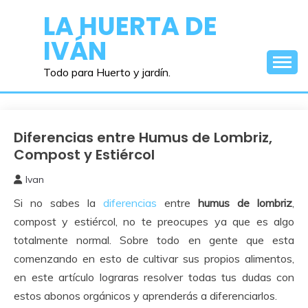
Saltar
LA HUERTA DE
al
IVÁN
contenido
Todo para Huerto y jardín.
Diferencias entre Humus de Lombriz,
Abonos y
Remedios
Compost y Estiércol
Ivan
28
Si no sabes la
diferencias
entre
humus de lombriz
,
noviembre,
2019
compost y estiércol, no te preocupes ya que es algo
totalmente normal. Sobre todo en gente que esta
comenzando en esto de cultivar sus propios alimentos,
en este artículo lograras resolver todas tus dudas con
estos abonos orgánicos y aprenderás a diferenciarlos.