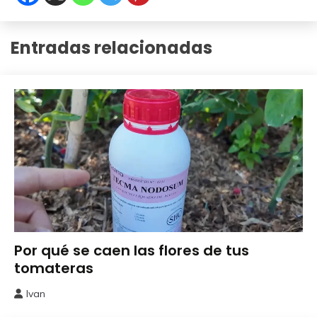
Entradas relacionadas
Abonos y
Por qué se caen las flores de tus
Remedios
tomateras
Ivan
4