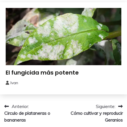
junio,
2026
Abonos y
El fungicida más potente
Remedios
Ivan
29
mayo,
2026
Navegación
Anterior:
Siguiente:
Circulo de plataneras o
Cómo cultivar y reproducir
de
bananeras
Geranios