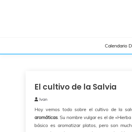
Saltar
al
contenido
Calendario 
El cultivo de la Salvia
Aromaticas
Ivan
27
Hoy vemos todo sobre el cultivo de la sal
diciembre,
2015
aromáticas
. Su nombre vulgar es el de «Hierba 
básico es aromatizar platos, pero son muc