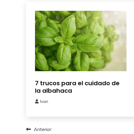
Aromaticas
7 trucos para el cuidado de
la albahaca
Ivan
17
octubre,
2024
Navegación
Anterior: