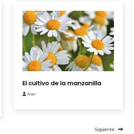
Aromaticas
El cultivo de la manzanilla
Ivan
5
mayo,
2024
Siguiente: