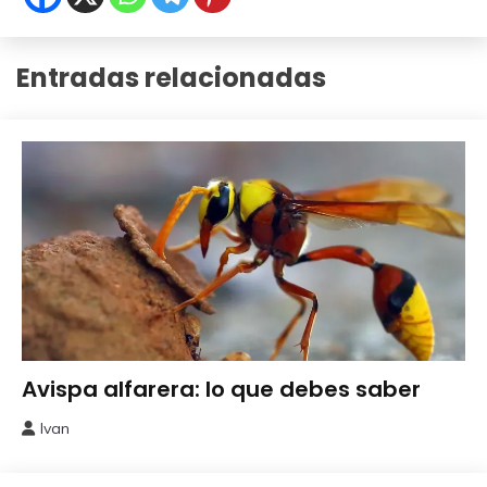
Entradas relacionadas
Beneficiosos
Avispa alfarera: lo que debes saber
Insectos
Ivan
8
septiembre,