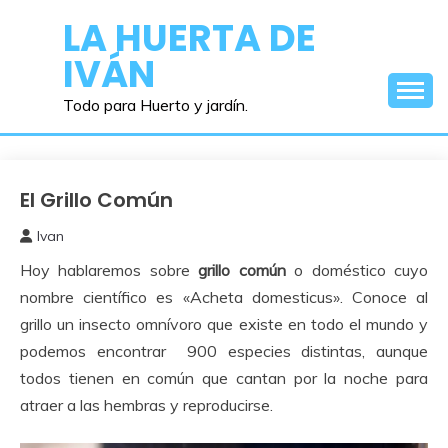
Saltar
LA HUERTA DE
al
IVÁN
contenido
Todo para Huerto y jardín.
El Grillo Común
Beneficiosos
Ivan
16
Hoy hablaremos sobre
grillo común
o doméstico cuyo
enero,
2017
nombre científico es «Acheta domesticus». Conoce al
grillo un insecto omnívoro que existe en todo el mundo y
podemos encontrar 900 especies distintas, aunque
todos tienen en común que cantan por la noche para
atraer a las hembras y reproducirse.