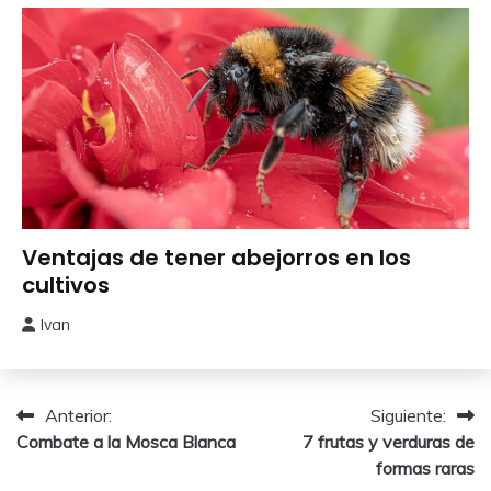
2024
Beneficiosos
Ventajas de tener abejorros en los
cultivos
Ivan
31
marzo,
2024
Navegación
Anterior:
Siguiente:
Combate a la Mosca Blanca
7 frutas y verduras de
de
formas raras