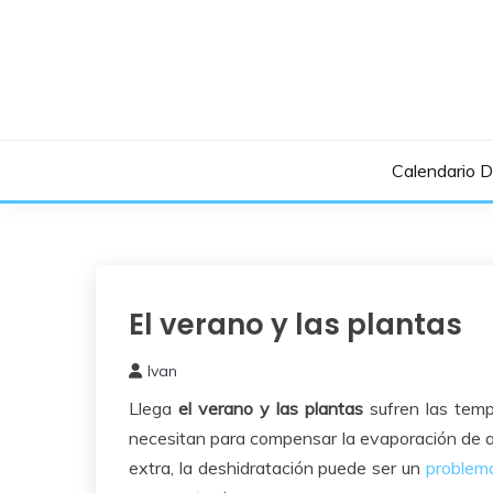
Saltar
al
contenido
Calendario 
El verano y las plantas
Cuidados
del
Huerto
Ivan
6
Llega
el verano
y las plantas
sufren las tem
julio,
2021
necesitan para compensar la evaporación de a
extra, la deshidratación puede ser un
problem