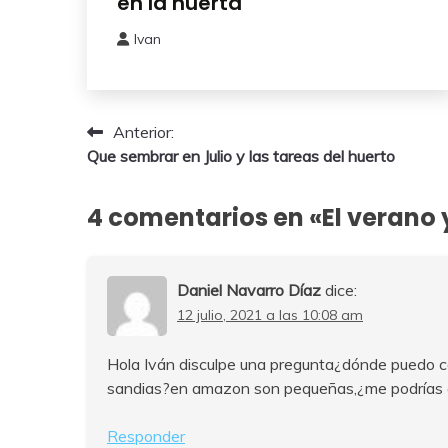
en la huerta
Huerto
Ivan
12
marzo,
2026
Navegación
Anterior:
Que sembrar en Julio y las tareas del huerto
de
entradas
4 comentarios en «
El verano 
Daniel Navarro Díaz
dice:
12 julio, 2021 a las 10:08 am
Hola Iván disculpe una pregunta¿dónde puedo co
sandias?en amazon son pequeñas,¿me podrías e
Responder