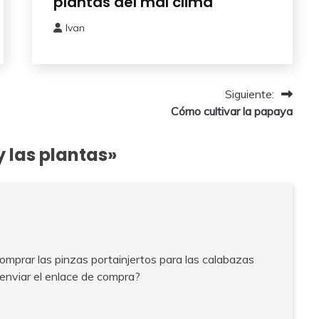
plantas del mal clima
Huerto
Ivan
22
enero,
2026
Siguiente:
Cómo cultivar la papaya
y las plantas
»
mprar las pinzas portainjertos para las calabazas
nviar el enlace de compra?