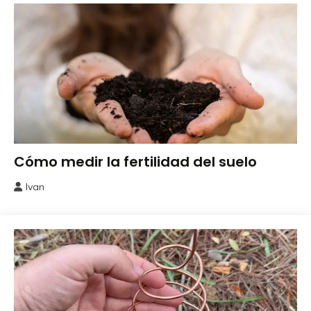
Experimentos
Cómo medir la fertilidad del suelo
Ivan
7
mayo,
2026