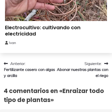
Experimentos
Electrocultivo: cultivando con
electricidad
Ivan
13
febrero,
2025
Navegación
Anterior:
Siguiente:
Fertilizante casero con algas
Abonar nuestras plantas con
de
y arcilla
el riego
entradas
4 comentarios en «
Enraizar todo
tipo de plantas
»