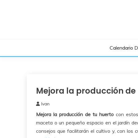
Saltar
al
contenido
Calendario 
Mejora la producción de
Cuidados
del
Huerto
Ivan
15
Mejora la producción de tu
huerto
con estos
julio,
2015
maceta o un pequeño espacio en el jardín de
consejos que facilitarán el cultivo y, con lo