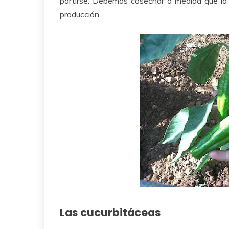
partirse. Debemos cosechar a medida que la 
producción.
Las cucurbitáceas