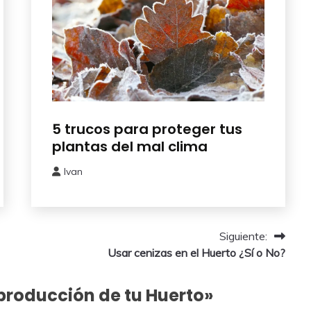
Cuidados
5 trucos para proteger tus
del
plantas del mal clima
Huerto
Ivan
22
enero,
2026
Siguiente:
Usar cenizas en el Huerto ¿Sí o No?
producción de tu Huerto
»