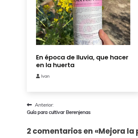
Cuidados
En época de lluvia, que hacer
del
en la huerta
Huerto
Ivan
12
marzo,
2026
Navegación
Anterior:
Guía para cultivar Berenjenas
de
entradas
2 comentarios en «
Mejora la 