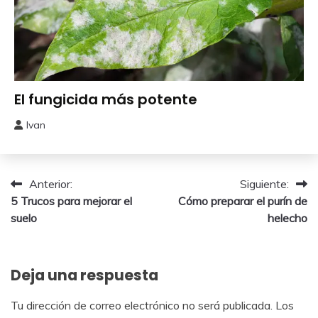
Abonos y
El fungicida más potente
Remedios
Ivan
29
mayo,
2026
Navegación
Anterior:
Siguiente:
5 Trucos para mejorar el
Cómo preparar el purín de
de
suelo
helecho
entradas
Deja una respuesta
Tu dirección de correo electrónico no será publicada.
Los