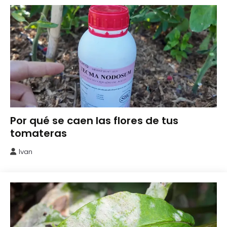
Abonos y
Por qué se caen las flores de tus
Remedios
tomateras
Ivan
4
junio,
2026