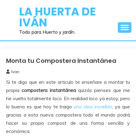
Saltar
LA HUERTA DE
al
IVÁN
contenido
Todo para Huerto y jardín.
Monta tu Compostera Instantánea
Abonos y
Remedios
Ivan
18
Si te digo que en este articulo te enseñare a montar tu
febrero,
2021
propia
compostera instantánea
quizás pienses que me
he vuelto totalmente loco. En realidad loco ya estoy, pero
lo bueno es que hoy te traigo
una idea increíble
, ya que
gracias a esta nueva compostera todo el mundo podrá
hacer su propio compost de una forma sencilla y
económica.