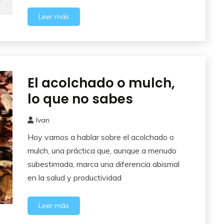
Leer más
El acolchado o mulch,
Cuidados
del
lo que no sabes
Huerto
Ivan
22
Hoy vamos a hablar sobre el acolchado o
mayo,
2025
mulch, una práctica que, aunque a menudo
subestimada, marca una diferencia abismal
en la salud y productividad
Leer más