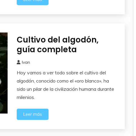
Cultivo del algodón,
Como
Sembrar
guía completa
o
Plantar
Ivan
11
Hoy vamos a ver todo sobre el cultivo del
agosto,
2025
algodón, conocido como el «oro blanco», ha
sido un pilar de la civilización humana durante
milenios.
Leer más