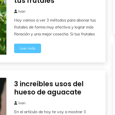
tus frutales
Ivan
12
Hoy vamos a ver 3 métodos para abonar tus
junio,
2025
frutales de forma muy efectiva y lograr más
floración y una mejor cosecha. Si tus frutales
Leer más
3 increíbles usos del
Abonos y
Remedios
hueso de aguacate
Ivan
5
En el artículo de hoy te voy a mostrar 3
junio,