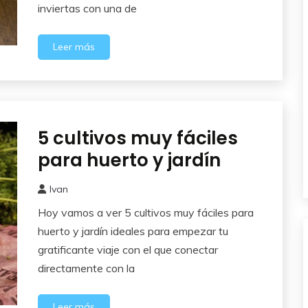
inviertas con una de
Leer más
5 cultivos muy fáciles
Comenzar
un Huerto
para huerto y jardín
Ivan
14
Hoy vamos a ver 5 cultivos muy fáciles para
agosto,
2025
huerto y jardín ideales para empezar tu
gratificante viaje con el que conectar
directamente con la
Leer más