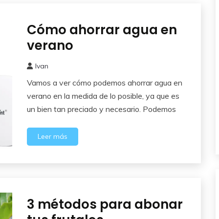
Cómo ahorrar agua en
Huerto
verano
Ivan
24
Vamos a ver cómo podemos ahorrar agua en
julio,
2025
verano en la medida de lo posible, ya que es
un bien tan preciado y necesario. Podemos
Leer más
3 métodos para abonar
Abonos y
Remedios