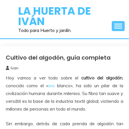
Saltar
LA HUERTA DE
al
IVÁN
contenido
Todo para Huerto y jardín.
Cultivo del algodón, guía completa
Como
Sembrar
Ivan
o
11
Plantar
Hoy vamos a ver todo sobre el
cultivo del algodón
,
agosto,
2025
conocido como el «
oro
blanco», ha sido un pilar de la
civilización humana durante milenios. Su fibra tan suave y
versátil es la base de la industria textil global, vistiendo a
millones de personas en todo el mundo.
Sin embargo, detrás de cada prenda de algodón tan