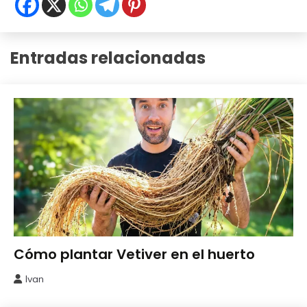
Entradas relacionadas
Como
Cómo plantar Vetiver en el huerto
Sembrar
o
Ivan
14
Plantar
mayo,