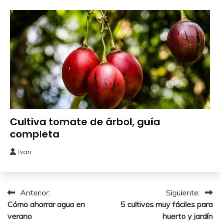
2026
Como
Cultiva tomate de árbol, guía
Sembrar
completa
o
Plantar
Ivan
20
noviembre,
2025
Navegación
Anterior:
Siguiente:
Cómo ahorrar agua en
5 cultivos muy fáciles para
de
verano
huerto y jardín