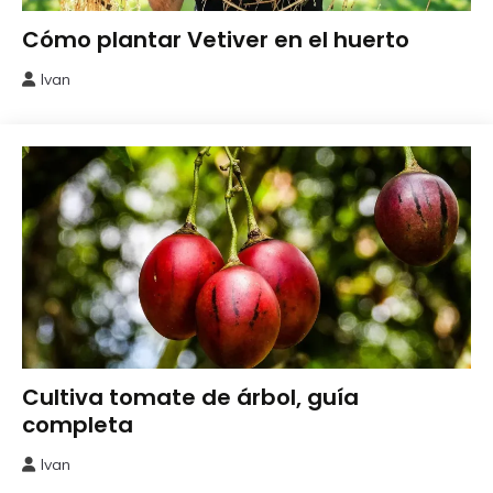
Como
Cómo plantar Vetiver en el huerto
Sembrar
o
Ivan
14
Plantar
mayo,
2026
Como
Cultiva tomate de árbol, guía
Sembrar
completa
o
Plantar
Ivan
20