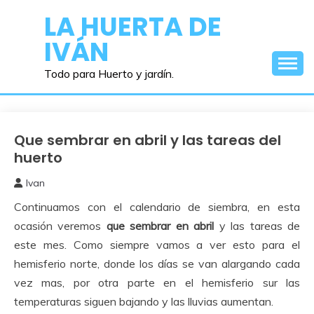
Saltar
LA HUERTA DE
al
IVÁN
contenido
Todo para Huerto y jardín.
Que sembrar en abril y las tareas del
Como
Sembrar
huerto
o
Ivan
Plantar
1
Continuamos con el calendario de siembra, en esta
abril,
2021
ocasión veremos
que sembrar en abril
y las tareas de
este mes. Como siempre vamos a ver esto para el
hemisferio norte, donde los días se van alargando cada
vez mas, por otra parte en el hemisferio sur las
temperaturas siguen bajando y las lluvias aumentan.