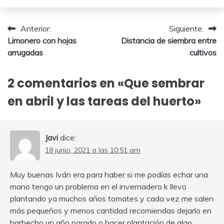
noviembre,
2025
Navegación
Anterior:
Siguiente:
Limonero con hojas
Distancia de siembra entre
de
arrugadas
cultivos
entradas
2 comentarios en «
Que sembrar
en abril y las tareas del huerto
»
Javi
dice:
18 junio, 2021 a las 10:51 am
Muy buenas Iván era para haber si me podías echar una
mano tengo un problema en el invernadero k llevo
plantando ya muchos años tomates y cada vez me salen
más pequeños y menos cantidad recomiendas dejarlo en
barbecho un año parado o hacer plantación de algo