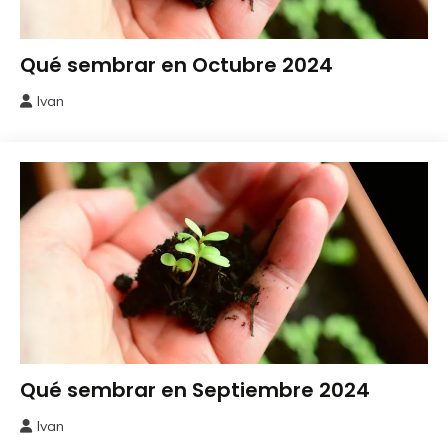
calendario
Qué sembrar en Octubre 2024
de
siembra
Ivan
3
octubre,
2024
calendario
Qué sembrar en Septiembre 2024
de
siembra
Ivan
29