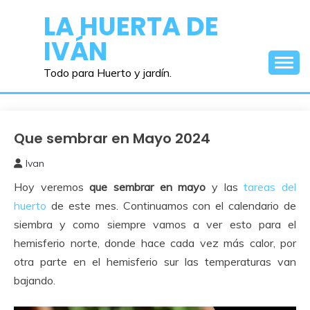
Saltar
LA HUERTA DE
al
IVÁN
contenido
Todo para Huerto y jardín.
Que sembrar en Mayo 2024
calendario
de
Ivan
siembra
2
Hoy veremos
que sembrar en mayo
y las
tareas del
mayo,
2024
huerto
de este mes. Continuamos con el calendario de
siembra y como siempre vamos a ver esto para el
hemisferio norte, donde hace cada vez más calor, por
otra parte en el hemisferio sur las temperaturas van
bajando.