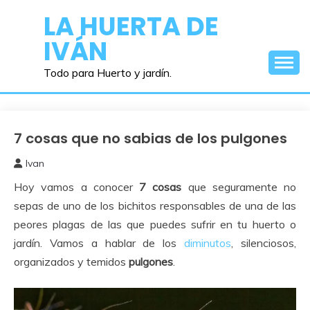
Saltar
LA HUERTA DE
al
IVÁN
contenido
Todo para Huerto y jardín.
7 cosas que no sabias de los pulgones
Perjudiciales
Ivan
11
Hoy vamos a conocer
7 cosas
que seguramente no
junio,
2026
sepas de uno de los bichitos responsables de una de las
peores plagas de las que puedes sufrir en tu huerto o
jardín. Vamos a hablar de los
diminutos
, silenciosos,
organizados y temidos
pulgones
.