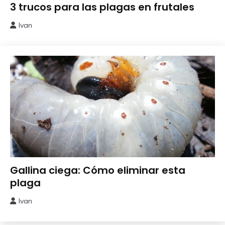
Perjudiciales
3 trucos para las plagas en frutales
Ivan
16
julio,
2026
Perjudiciales
Gallina ciega: Cómo eliminar esta
plaga
Ivan
9
agosto,