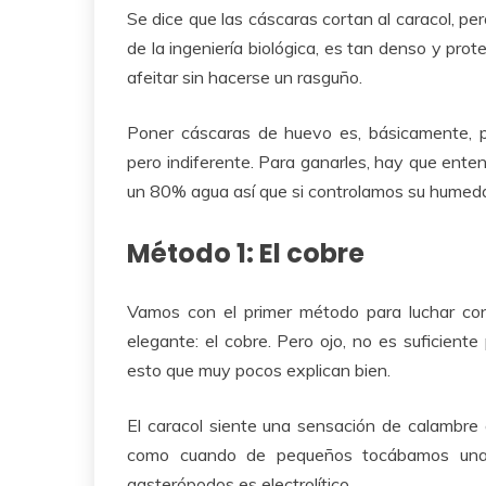
Se dice que las cáscaras cortan al caracol, pe
de la ingeniería biológica, es tan denso y prot
afeitar sin hacerse un rasguño.
Poner cáscaras de huevo es, básicamente, p
pero indiferente. Para ganarles, hay que entend
un 80% agua así que si controlamos su humeda
Método 1: El cobre
Vamos con el primer método para luchar co
elegante: el cobre. Pero ojo, no es suficient
esto que muy pocos explican bien.
El caracol siente una sensación de calambre 
como cuando de pequeños tocábamos una 
gasterópodos es electrolítico.