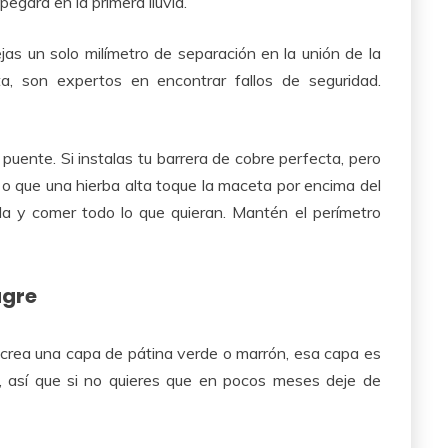
egará en la primera lluvia.
jas un solo milímetro de separación en la unión de la
rta, son expertos en encontrar fallos de seguridad.
o puente. Si instalas tu barrera de cobre perfecta, pero
, o que una hierba alta toque la maceta por encima del
lla y comer todo lo que quieran. Mantén el perímetro
agre
, crea una capa de pátina verde o marrón, esa capa es
re, así que si no quieres que en pocos meses deje de