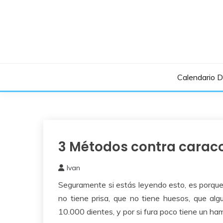
Saltar
al
contenido
Calendario 
3 Métodos contra carac
Insectos
Ivan
26
Seguramente si estás leyendo esto, es porq
febrero,
2026
no tiene prisa, que no tiene huesos, que al
10.000 dientes, y por si fura poco tiene un ham