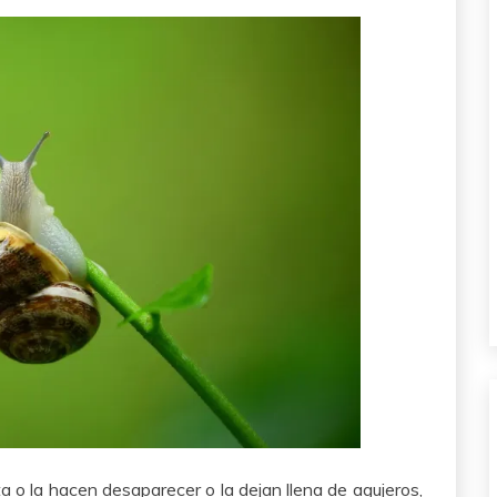
a o la hacen desaparecer o la dejan llena de agujeros,