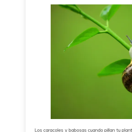
Los caracoles y babosas cuando pillan tu plant