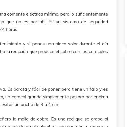
una corriente eléctrica mínima, pero lo suficientemente
iga que no es por ahí. Es un sistema de seguridad
 24 horas.
tenimiento y si pones una placa solar durante el día
cho la reacción que produce el cobre con los caracoles
. Es barata y fácil de poner, pero tiene un fallo y es
cm, un caracol grande simplemente pasará por encima
cesitas un ancho de 3 a 4 cm.
fiero la malla de cobre. Es una red que se grapa al
ol no solo le da el calambre, sino que por la textura le