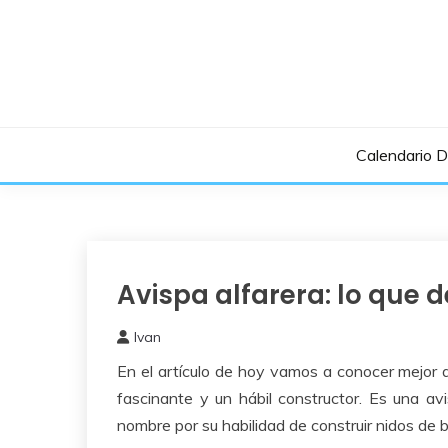
Saltar
al
contenido
Calendario 
Avispa alfarera: lo que 
Beneficiosos
Insectos
Ivan
8
En el artículo de hoy vamos a conocer mejor a
septiembre,
2024
fascinante y un hábil constructor. Es una av
nombre por su habilidad de construir nidos de 