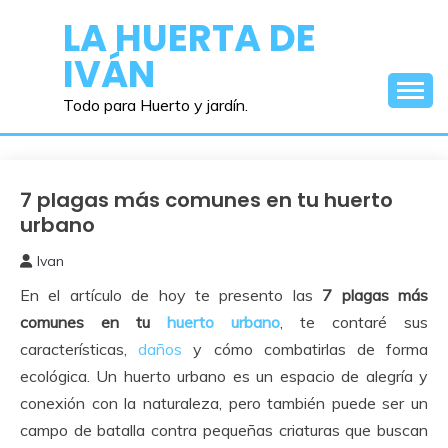
Saltar
LA HUERTA DE
al
IVÁN
contenido
Todo para Huerto y jardín.
7 plagas más comunes en tu huerto
Huerto
Urbano
urbano
Ivan
23
En el artículo de hoy te presento las
7 plagas más
febrero,
2025
comunes en tu
huerto urbano
, te contaré sus
características,
daños
y cómo combatirlas de forma
ecológica. Un huerto urbano es un espacio de alegría y
conexión con la naturaleza, pero también puede ser un
campo de batalla contra pequeñas criaturas que buscan