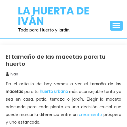
Saltar
LA HUERTA DE
al
IVÁN
contenido
Todo para Huerto y jardín.
El tamaño de las macetas para tu
Huerto
Urbano
huerto
Ivan
23
En el artículo de hoy vamos a ver
el tamaño de las
junio,
2024
macetas
para tu
huerto
urbano
más aconsejable tanto ya
sea en casa, patio, terraza o jardín. Elegir la maceta
adecuada para cada planta es una decisión crucial que
puede marcar la diferencia entre un
crecimiento
próspero
y uno estancado.