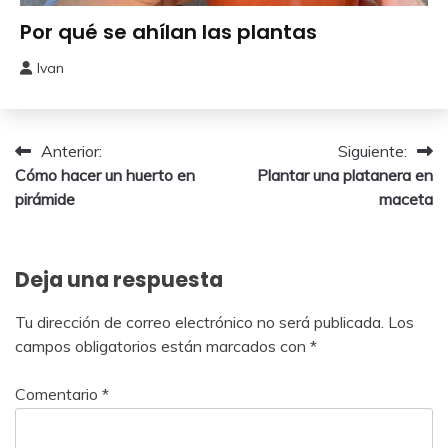
Huerto
Por qué se ahílan las plantas
Urbano
Ivan
8
octubre,
2024
Navegación
Anterior:
Siguiente:
Cómo hacer un huerto en
Plantar una platanera en
de
pirámide
maceta
entradas
Deja una respuesta
Tu dirección de correo electrónico no será publicada.
Los
campos obligatorios están marcados con
*
Comentario
*