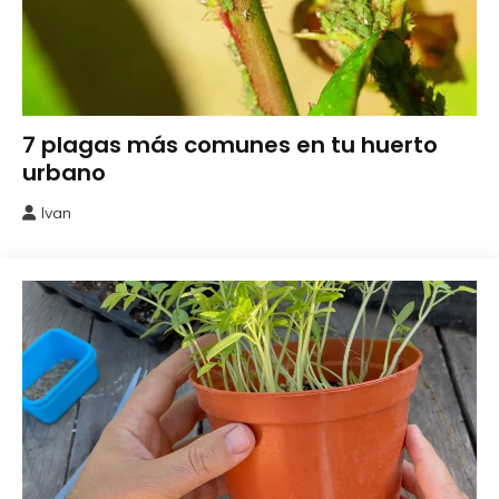
Huerto
7 plagas más comunes en tu huerto
Urbano
urbano
Ivan
23
febrero,
2025