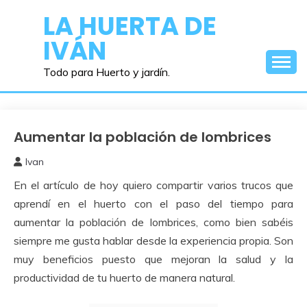
Saltar
LA HUERTA DE
al
IVÁN
contenido
Todo para Huerto y jardín.
Aumentar la población de lombrices
Abonos y
Remedios
Ivan
4
En el artículo de hoy quiero compartir varios trucos que
enero,
2015
aprendí en el huerto con el paso del tiempo para
aumentar la población de lombrices, como bien sabéis
siempre me gusta hablar desde la experiencia propia. Son
muy beneficios puesto que mejoran la salud y la
productividad de tu huerto de manera natural.