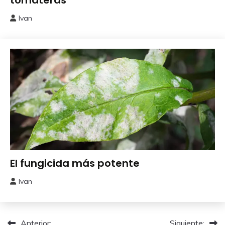
tomateras
Ivan
4
junio,
2026
Abonos y
El fungicida más potente
Remedios
Ivan
29
mayo,
2026
Anterior:
Siguiente: