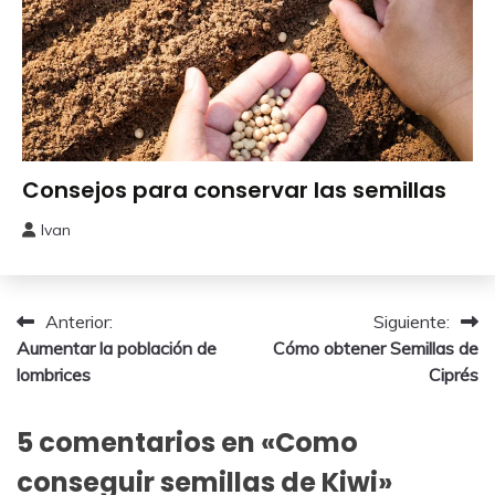
Obtener
Consejos para conservar las semillas
Semillas
Ivan
9
octubre,
2017
Navegación
Anterior:
Siguiente:
Aumentar la población de
Cómo obtener Semillas de
de
lombrices
Ciprés
entradas
5 comentarios en «
Como
conseguir semillas de Kiwi
»