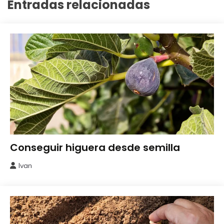
Entradas relacionadas
Obtener
Conseguir higuera desde semilla
Semillas
Ivan
3
octubre,
2023