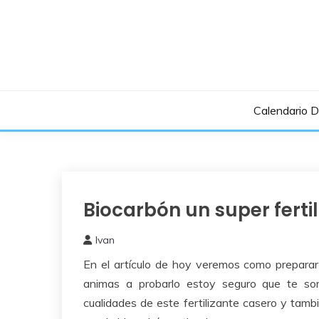
Saltar
al
contenido
Calendario 
Biocarbón un super ferti
Abonos y
Remedios
Ivan
3
En el artículo de hoy veremos como prepara
febrero,
2022
animas a probarlo estoy seguro que te so
cualidades de este fertilizante casero y tamb