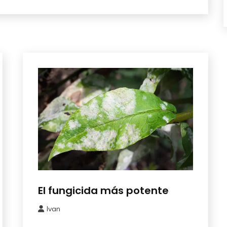
Abonos y
El fungicida más potente
Remedios
Ivan
29