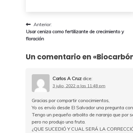
4
junio,
2026
Navegación
Anterior:
Usar ceniza como fertilizante de crecimiento y
de
floración
entradas
Un comentario en «
Biocarbón
Carlos A Cruz
dice:
3 julio, 2022 a las 11:48 pm
Gracias por compartir conocimientos,
Yo os envío desde El Salvador una pregunta con 
Tengo un pequeño arbolito de naranja que por 
pero no produjo una fruta.
¿QUE SUCEDIÓ Y CUAL SERÁ LA CORRECCI