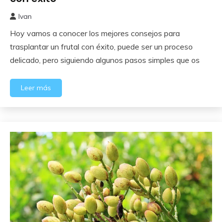
Ivan
20
Hoy vamos a conocer los mejores consejos para
noviembre,
2023
trasplantar un frutal con éxito, puede ser un proceso
delicado, pero siguiendo algunos pasos simples que os
Leer más