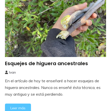
Esquejes de higuera ancestrales
Frutales
Ivan
26
En el artículo de hoy te enseñaré a hacer esquejes de
febrero,
2024
higuera ancestrales. Nunca os enseñé ésta técnica, es
muy antigua y se está perdiendo.
Leer más