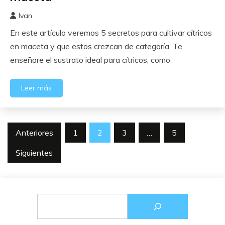
Ivan
7
En este artículo veremos 5 secretos para cultivar cítricos
enero,
2023
en maceta y que estos crezcan de categoría. Te
enseñare el sustrato ideal para cítricos, como
Leer más
Paginación
Anteriores
1
2
3
…
5
de
Siguientes
entradas