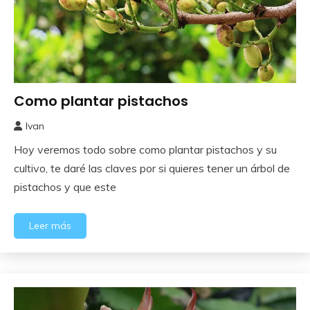
Como plantar pistachos
Frutales
Ivan
12
Hoy veremos todo sobre como plantar pistachos y su
octubre,
2023
cultivo, te daré las claves por si quieres tener un árbol de
pistachos y que este
Leer más