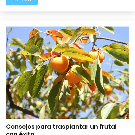
Consejos para trasplantar un frutal
Frutales
con éxito