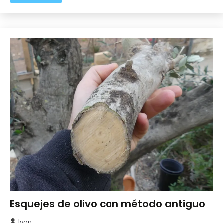
Esquejes de olivo con método antiguo
Frutales
Ivan