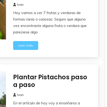
Ivan
20
Hoy vamos a ver 7 frutas y verduras de
enero,
2017
formas raras o curiosas. Seguro que alguna
vez encontraste alguna fruta o verdura que
pareciese algo
Leer más
Plantar Pistachos paso
Frutales
a paso
Ivan
9
En el artículo de hoy voy a enseñaros a
junio,