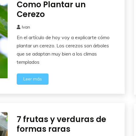
Como Plantar un
Frutales
Cerezo
Ivan
17
En el artículo de hoy voy a explicarte cómo
febrero,
2017
plantar un cerezo. Los cerezos son árboles
que se adaptan muy bien a los climas
templados
Leer más
7 frutas y verduras de
Frutales
formas raras