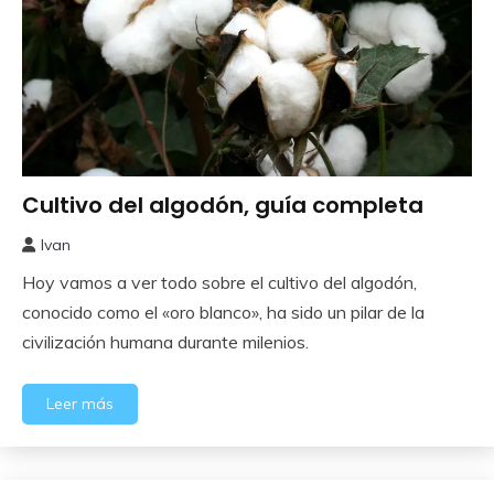
Cultivo del algodón, guía completa
Como
Sembrar
Ivan
o
11
Plantar
Hoy vamos a ver todo sobre el cultivo del algodón,
agosto,
2025
conocido como el «oro blanco», ha sido un pilar de la
civilización humana durante milenios.
Leer más