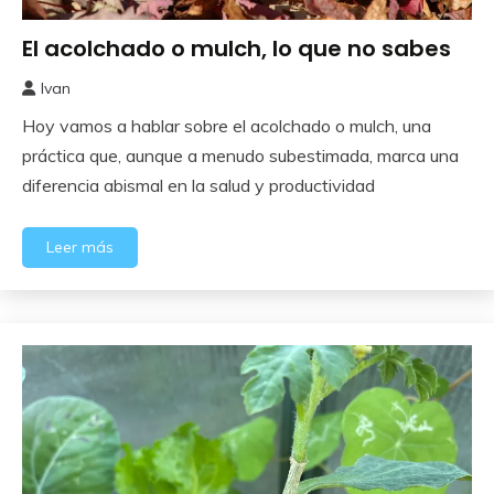
El acolchado o mulch, lo que no sabes
Cuidados
del
Ivan
Huerto
22
Hoy vamos a hablar sobre el acolchado o mulch, una
mayo,
2025
práctica que, aunque a menudo subestimada, marca una
diferencia abismal en la salud y productividad
Leer más