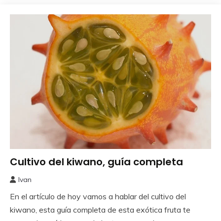
Cultivo del kiwano, guía completa
Como
Sembrar
Ivan
o
19
Plantar
En el artículo de hoy vamos a hablar del cultivo del
septiembre,
2025
kiwano, esta guía completa de esta exótica fruta te