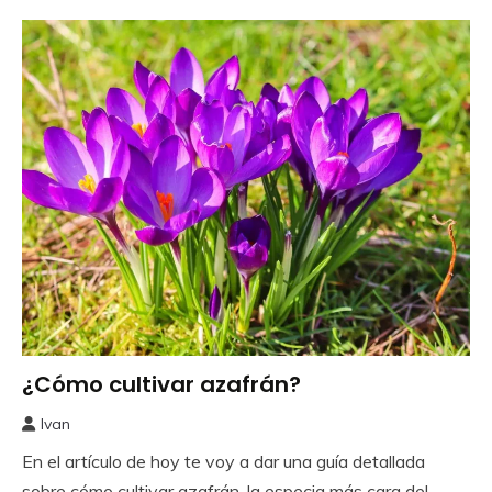
¿Cómo cultivar azafrán?
Como
Sembrar
Ivan
o
25
Plantar
En el artículo de hoy te voy a dar una guía detallada
abril,
2025
sobre cómo cultivar azafrán, la especia más cara del