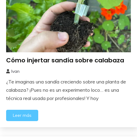
Cómo injertar sandía sobre calabaza
Huerto
Ivan
15
¿Te imaginas una sandía creciendo sobre una planta de
mayo,
2025
calabaza? ¡Pues no es un experimento loco… es una
técnica real usada por profesionales! Y hoy
Leer más