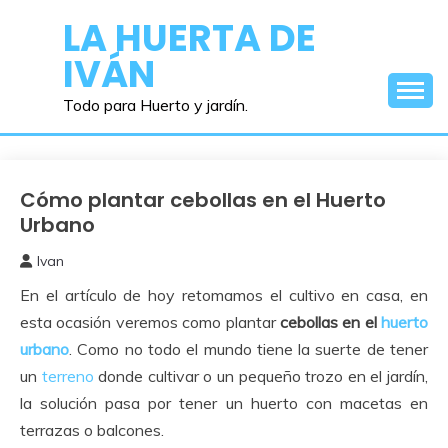
Saltar
LA HUERTA DE
al
IVÁN
contenido
Todo para Huerto y jardín.
Cómo plantar cebollas en el Huerto
Huerto
Urbano
Urbano
Ivan
23
En el artículo de hoy retomamos el cultivo en casa, en
octubre,
2018
esta ocasión veremos como plantar
cebollas en el
huerto
urbano
. Como no todo el mundo tiene la suerte de tener
un
terreno
donde cultivar o un pequeño trozo en el jardín,
la solución pasa por tener un huerto con macetas en
terrazas o balcones.