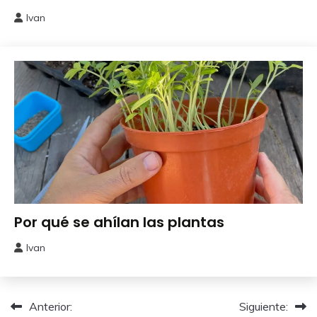
Ivan
23
febrero,
2025
Huerto
Por qué se ahílan las plantas
Urbano
Ivan
8
octubre,
2024
Navegación
Anterior:
Siguiente: