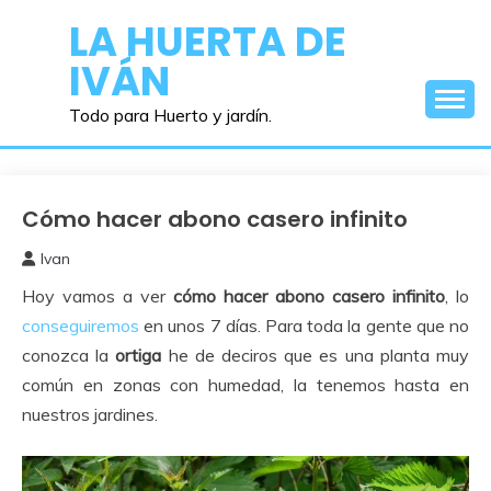
Saltar
LA HUERTA DE
al
IVÁN
contenido
Todo para Huerto y jardín.
Cómo hacer abono casero infinito
Abonos y
Remedios
Ivan
28
Hoy vamos a ver
cómo hacer abono casero infinito
, lo
septiembre,
2023
conseguiremos
en unos 7 días. Para toda la gente que no
conozca la
ortiga
he de deciros que es una planta muy
común en zonas con humedad, la tenemos hasta en
nuestros jardines.