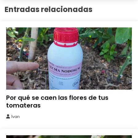
Entradas relacionadas
Abonos y
Por qué se caen las flores de tus
Remedios
tomateras
Ivan
4
junio,
2026