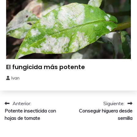
Abonos y
El fungicida más potente
Remedios
Ivan
29
mayo,
2026
Navegación
Anterior:
Siguiente:
Potente insecticida con
Conseguir higuera desde
de
hojas de tomate
semilla
entradas