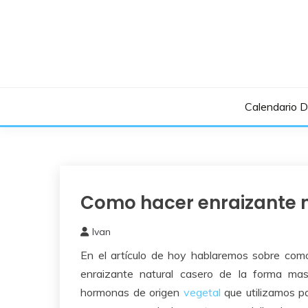
Saltar
al
contenido
Calendario 
Como hacer enraizante 
Huerto
Urbano
Ivan
1
En el artículo de hoy hablaremos sobre co
julio,
2015
enraizante natural casero de la forma m
hormonas de origen
vegetal
que utilizamos pa