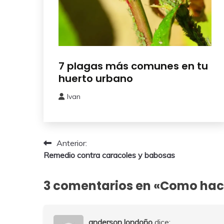
Huerto
7 plagas más comunes en tu
Urbano
huerto urbano
Ivan
23
febrero,
2025
Navegación
Anterior:
Remedio contra caracoles y babosas
de
entradas
3 comentarios en «
Como hace
anderson londoño
dice: