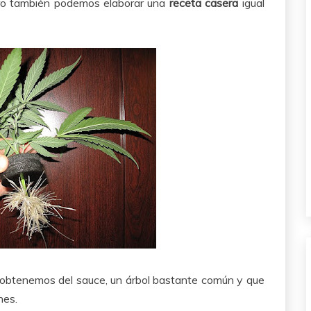
ero también podemos elaborar una
receta casera
igual
obtenemos del sauce, un árbol bastante común y que
nes.