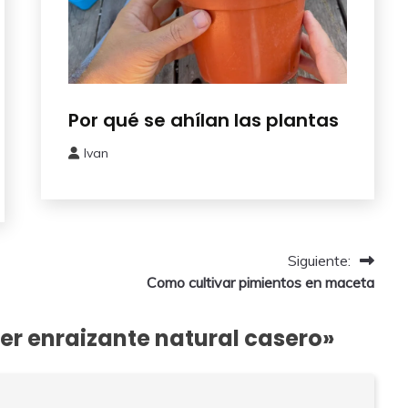
Huerto
Por qué se ahílan las plantas
Urbano
Ivan
8
octubre,
2024
Siguiente:
Como cultivar pimientos en maceta
r enraizante natural casero
»