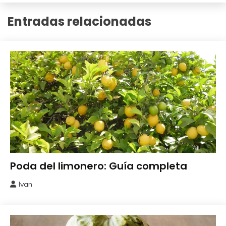
Entradas relacionadas
Frutales
Poda del limonero: Guía completa
Ivan
6
diciembre,
2025