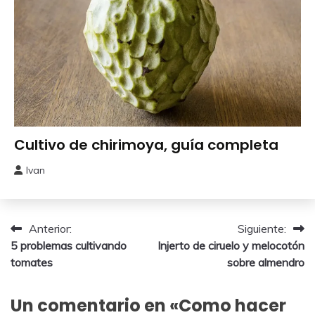
Frutales
Cultivo de chirimoya, guía completa
Ivan
25
agosto,
2025
Navegación
Anterior:
Siguiente:
5 problemas cultivando
Injerto de ciruelo y melocotón
de
tomates
sobre almendro
entradas
Un comentario en «
Como hacer