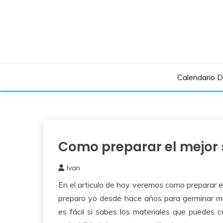
Saltar
al
contenido
Calendario 
Como preparar el mejor 
Como
Sembrar
o
Ivan
Plantar
11
En el articulo de hoy veremos como preparar e
marzo,
2023
preparo yo desde hace años para germinar mis
es fácil si sabes los materiales que puedes 