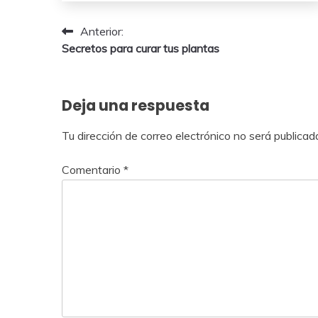
2026
Navegación
Anterior:
Secretos para curar tus plantas
de
entradas
Deja una respuesta
Tu dirección de correo electrónico no será publicad
Comentario
*