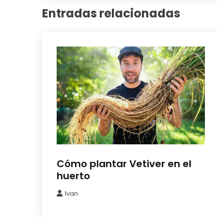
Entradas relacionadas
Como
Cómo plantar Vetiver en el
Sembrar
huerto
o
Plantar
Ivan
14
mayo,