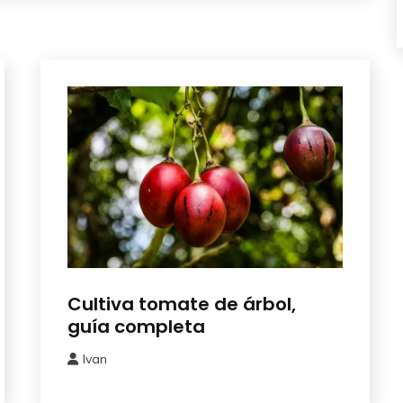
Como
Cultiva tomate de árbol,
Sembrar
guía completa
o
Plantar
Ivan
20
noviembre,