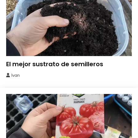
Comenzar
El mejor sustrato de semilleros
un Huerto
Ivan
16
abril,
2026