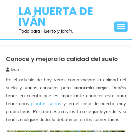
Saltar
LA HUERTA DE
al
IVÁN
contenido
Todo para Huerto y jardín.
Conoce y mejora la calidad del suelo
Comenzar
un Huerto
Ivan
27
En el artículo de hoy veras como mejora la calidad del
junio,
2016
suelo y varios consejos para
conocerlo mejor
. Debéis
tener en cuenta que es importante conocer esto para
tener unas
plantas sanas
y, en el caso de huerta, muy
productivas. Por todo esto os invito a seguir leyendo, y si
tenéis cualquier duda, la debatimos en los comentarios.