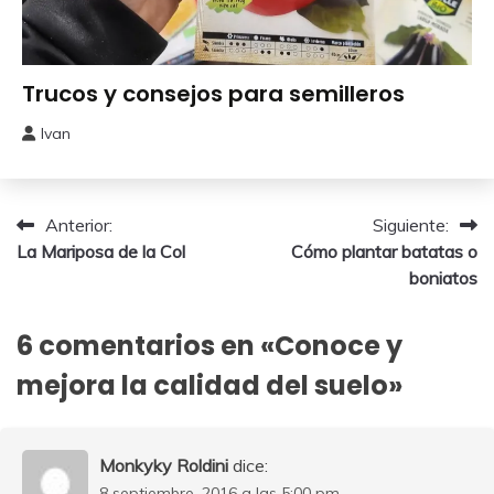
Comenzar
Trucos y consejos para semilleros
un Huerto
Ivan
19
marzo,
2026
Navegación
Anterior:
Siguiente:
La Mariposa de la Col
Cómo plantar batatas o
de
boniatos
entradas
6 comentarios en «
Conoce y
mejora la calidad del suelo
»
Monkyky Roldini
dice:
8 septiembre, 2016 a las 5:00 pm