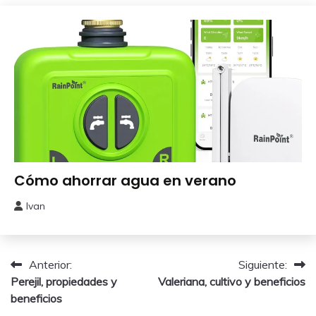
octubre,
2025
Huerto
Cómo ahorrar agua en verano
Ivan
24
julio,
2025
Navegación
Anterior:
Siguiente:
Perejil, propiedades y
Valeriana, cultivo y beneficios
de
beneficios